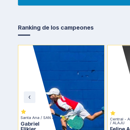
Ranking de los campeones
Santa Ana / SAN J
Central - A
/ ALAJU
Gabriel 
Flikier
Felipe 