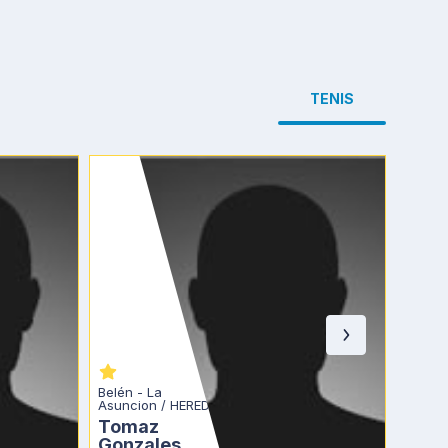
TENIS
Belén - La 
Asuncion / HERED
Escazú
Tomaz 
Fabi
Gonzales
Pozu