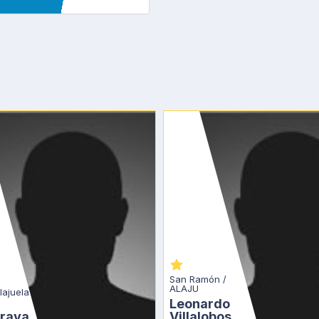
San Ramón / 
ALAJU
lajuela 
Leonardo 
Araya
Villalobos