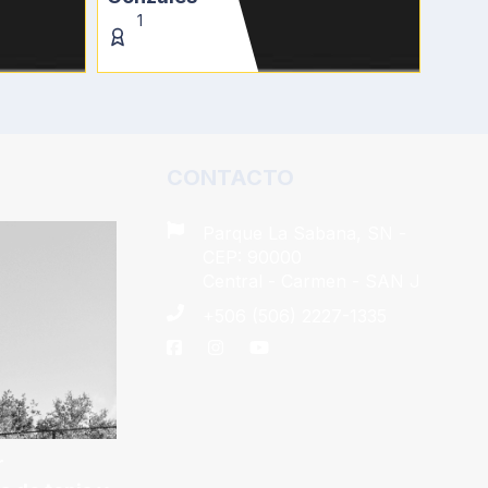
1
1
CONTACTO
Parque La Sabana, SN -
CEP: 90000
Central - Carmen - SAN J
+506 (506) 2227-1335
r